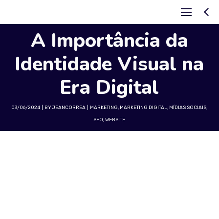
A Importância da
Identidade Visual na
Era Digital
03/06/2024
BY
JEANCORREA
MARKETING
,
MARKETING DIGITAL
,
MÍDIAS SOCIAIS
,
SEO
,
WEBSITE
Olá, seguidores da
Marketing Help
! Hoje,