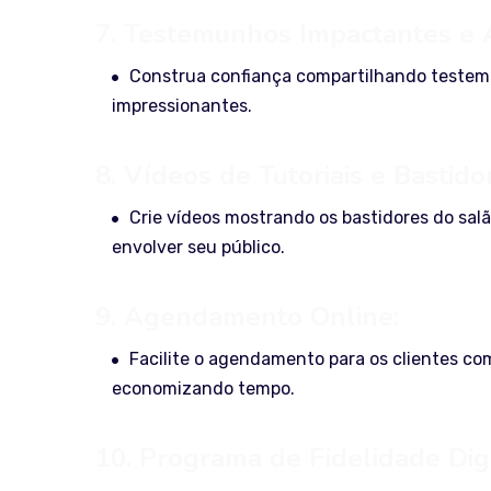
7. Testemunhos Impactantes e 
Construa confiança compartilhando testemu
impressionantes.
8. Vídeos de Tutoriais e Bastido
Crie vídeos mostrando os bastidores do salã
envolver seu público.
9. Agendamento Online:
Facilite o agendamento para os clientes c
economizando tempo.
10. Programa de Fidelidade Digi