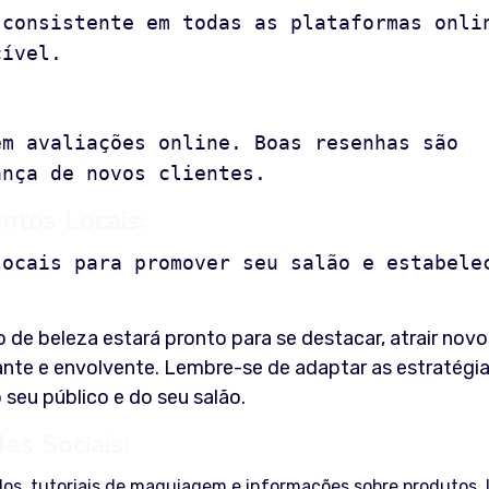
 consistente em todas as plataformas onli
cível.
em avaliações online. Boas resenhas são
ança de novos clientes.
ntos Locais:
locais para promover seu salão e estabele
 de beleza estará pronto para se destacar, atrair novo
rante e envolvente. Lembre-se de adaptar as estratégi
seu público e do seu salão.
es Sociais:
os, tutoriais de maquiagem e informações sobre produtos. 