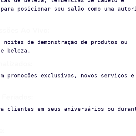
icas de beleza, tendências de cabelo e
 para posicionar seu salão como uma autor
ssões Ao Vivo:
o noites de demonstração de produtos ou
de beleza.
nalizados:
om promoções exclusivas, novos serviços e
 Feriados:
ra clientes em seus aniversários ou duran
e: