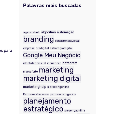
Palavras mais buscadas
.
algoritmo
automação
agenciahelp
branding
consistenciavisual
empresa
eradigital
estrategiadigital
os para
Google Meu Negócio
instagram
identidadevisual
influencer
marketing
marcaforte
marketing digital
marketinghelp
marketingonline
PequenasEmpresas
pequenosnegocios
planejamento
estratégico
presençaonline