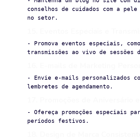
- Mantenha um blog no site com d
conselhos de cuidados com a pele
no setor.
15. Eventos Especiais e Transmi
- Promova eventos especiais, com
transmissões ao vivo de sessões 
16. E-mails de Marketing Perso
- Envie e-mails personalizados c
lembretes de agendamento.
17. Promoções de Aniversário e
- Ofereça promoções especiais pa
períodos festivos.
18. Design de Marca Consistent