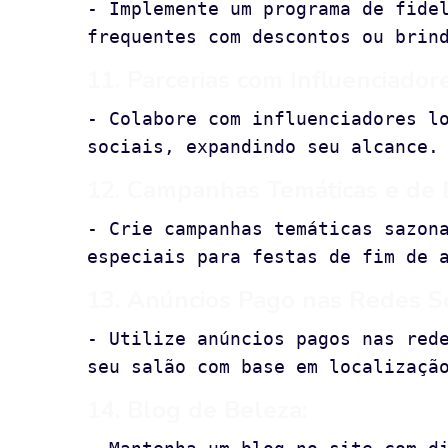
- Implemente um programa de fide
frequentes com descontos ou brin
11. Parcerias com Influenciadore
- Colabore com influenciadores l
sociais, expandindo seu alcance.
12. Campanhas Temáticas e de 
- Crie campanhas temáticas sazon
especiais para festas de fim de 
13. Anúncios Pago nas Redes So
- Utilize anúncios pagos nas red
seu salão com base em localizaçã
14. Blog de Beleza: