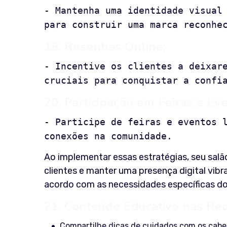
- Mantenha uma identidade visual
para construir uma marca reconhe
19. Resenhas Online:
- Incentive os clientes a deixar
cruciais para conquistar a confi
20. Participação em Feiras e Eve
- Participe de feiras e eventos 
conexões na comunidade.
Ao implementar essas estratégias, seu salão
clientes e manter uma presença digital vib
acordo com as necessidades específicas do 
21. Conteúdo Educativo nas Red
Compartilhe dicas de cuidados com os cabel