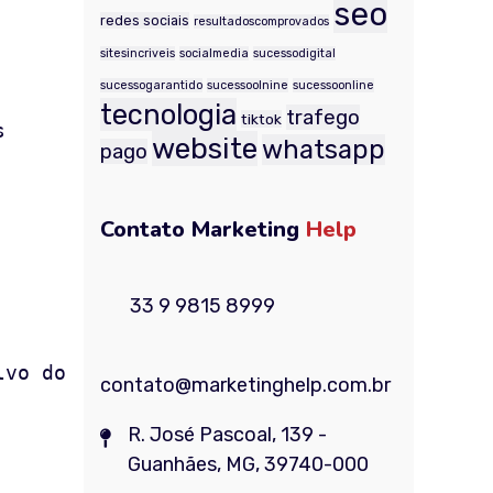
seo
redes sociais
resultadoscomprovados
sitesincriveis
socialmedia
sucessodigital
sucessogarantido
sucessoolnine
sucessoonline
tecnologia
trafego
tiktok
s
website
whatsapp
pago
Contato Marketing
Help
33 9 9815 8999
lvo do
contato@marketinghelp.com.br
R. José Pascoal, 139 -
Guanhães, MG, 39740-000