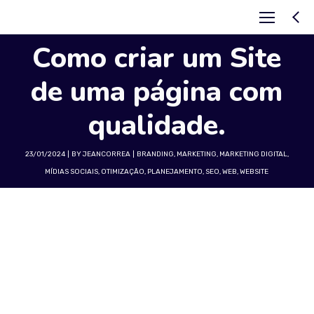
Como criar um Site
de uma página com
qualidade.
23/01/2024
BY
JEANCORREA
BRANDING
,
MARKETING
,
MARKETING DIGITAL
,
MÍDIAS SOCIAIS
,
OTIMIZAÇÃO
,
PLANEJAMENTO
,
SEO
,
WEB
,
WEBSITE
Como criar um Site de uma página