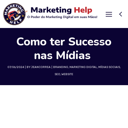
Como ter Sucesso
nas Mídias
07/06/2024
BY
JEANCORREA
BRANDING
,
MARKETING DIGITAL
,
MÍDIAS SOCIAIS
,
SEO
,
WEBSITE