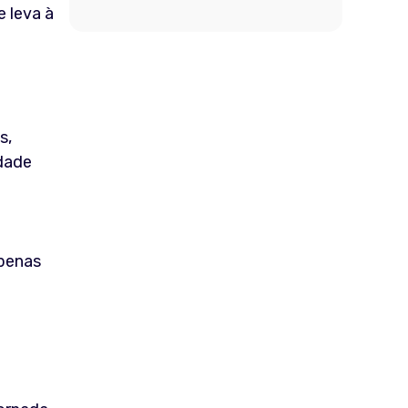
e leva à
s,
idade
apenas