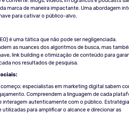
e e converte. Blogs, vídeos, infográficos e podcasts sã
ia da marca de maneira impactante. Uma abordagem int
ave para cativar o público-alvo.
O) é uma tática que não pode ser negligenciada.
ndem as nuances dos algoritmos de busca, mas tamb
ave, link building e otimização de conteúdo para garan
icada nos resultados de pesquisa.
ociais:
o começo; especialistas em marketing digital sabem c
ngajamento. Compreendem a linguagem de cada plataf
e interagem autenticamente com o público. Estratégi
utilizadas para amplificar o alcance e direcionar as