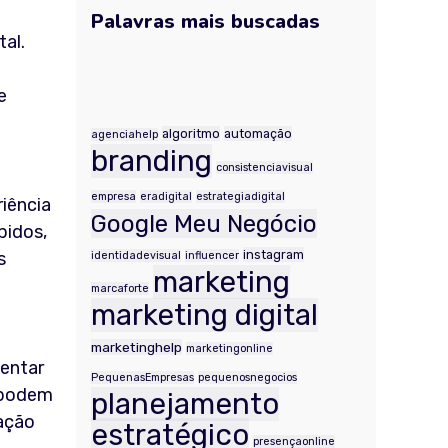
Palavras mais buscadas
tal.
.
e
algoritmo
automação
agenciahelp
branding
consistenciavisual
empresa
eradigital
estrategiadigital
riência
Google Meu Negócio
pidos,
instagram
s
identidadevisual
influencer
marketing
marcaforte
marketing digital
marketinghelp
marketingonline
mentar
PequenasEmpresas
pequenosnegocios
s podem
planejamento
mação
estratégico
presençaonline