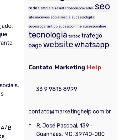
seo
redes sociais
resultadoscomprovados
sitesincriveis
socialmedia
sucessodigital
jado.
sucessogarantido
sucessoolnine
sucessoonline
tecnologia
que
trafego
tiktok
website
rante
whatsapp
pago
Contato Marketing
Help
sociais,
33 9 9815 8999
as
contato@marketinghelp.com.br
R. José Pascoal, 139 -
s A/B
Guanhães, MG, 39740-000
de