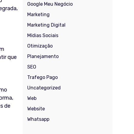
o
Google Meu Negócio
egrada,
Marketing
Marketing Digital
Mídias Sociais
Otimização
ém
Planejamento
tir que
SEO
Trafego Pago
Uncategorized
omo
orma,
Web
as de
Website
Whatsapp