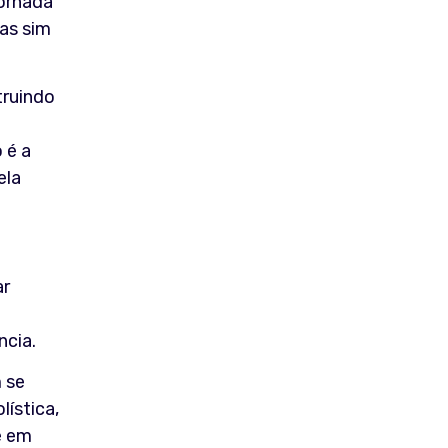
jornada
mas sim
truindo
 é a
ela
ar
ncia.
 se
ística,
e em