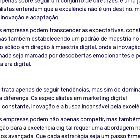
apenas sobre seguir um conjunto de diretrizes; é uma 
ialistas entendem que a excelência não é um destino, 
 inovação e adaptação.
as empresas podem transcender as expectativas, cons
 mas também estabelecendo um padrão de maestria no
 sólido em direção à maestria digital, onde a inovação
rnada seja marcada por descobertas emocionantes e p
era digital.
e trata apenas de seguir tendências, mas sim de domin
 diferença. Os especialistas em marketing digital
nstante, inovação e a busca incansável pela excelê
 as empresas podem não apenas competir, mas também
o para a excelência digital requer uma abordagem hol
dos avançada. Que cada estratégia seja um passo firm