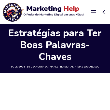
Estratégias para Ter
Boas Palavras-
Chaves
14/06/2024
BY
JEANCORREA
MARKETING DIGITAL
,
MÍDIAS SOCIAIS
,
SEO
Estratégias Avançadas para Pesquisa e Seleção