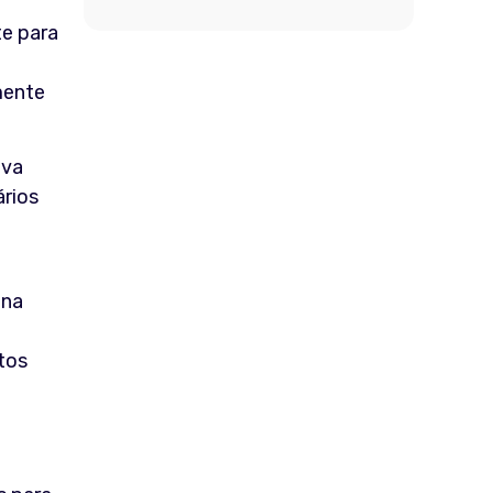
te para
mente
iva
ários
 na
tos