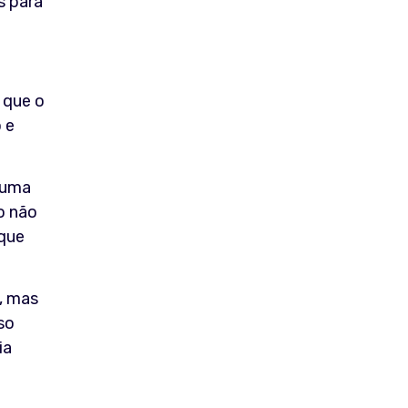
s para
 que o
 e
 uma
o não
 que
, mas
so
ia