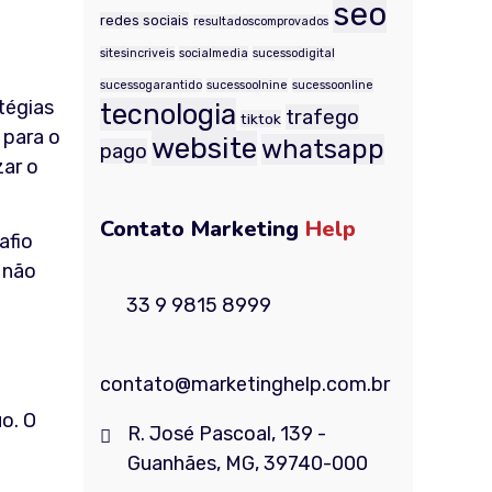
seo
redes sociais
resultadoscomprovados
sitesincriveis
socialmedia
sucessodigital
sucessogarantido
sucessoolnine
sucessoonline
tégias
tecnologia
trafego
tiktok
 para o
website
whatsapp
pago
zar o
Contato Marketing
Help
afio
 não
33 9 9815 8999
contato@marketinghelp.com.br
o. O
R. José Pascoal, 139 -
Guanhães, MG, 39740-000