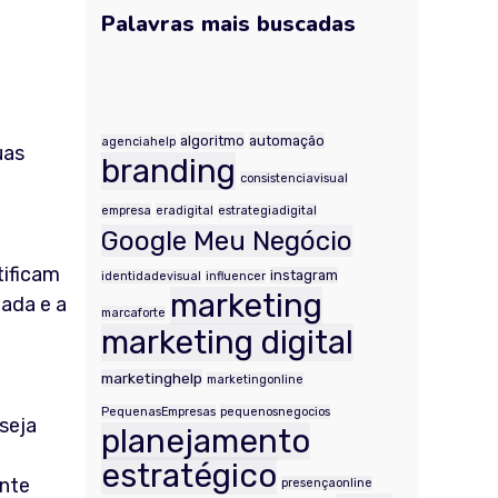
Palavras mais buscadas
.
algoritmo
automação
agenciahelp
uas
branding
consistenciavisual
empresa
eradigital
estrategiadigital
Google Meu Negócio
tificam
instagram
identidadevisual
influencer
marketing
tada e a
marcaforte
marketing digital
marketinghelp
marketingonline
PequenasEmpresas
pequenosnegocios
seja
planejamento
estratégico
ente
presençaonline