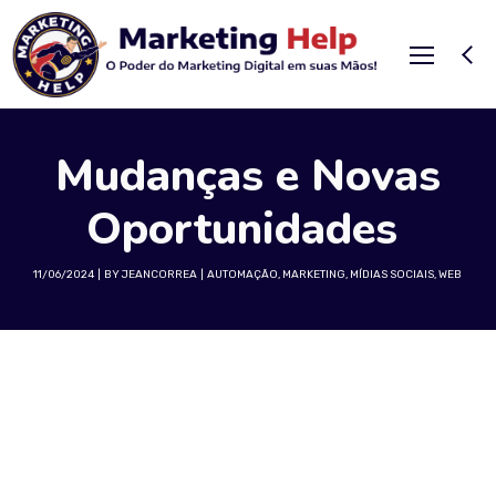
Mudanças e Novas
Oportunidades
11/06/2024
BY
JEANCORREA
AUTOMAÇÃO
,
MARKETING
,
MÍDIAS SOCIAIS
,
WEB
Marketing Digital Pós-Pandemia: Mudanças