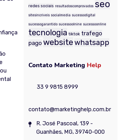
seo
redes sociais
resultadoscomprovados
sitesincriveis
socialmedia
sucessodigital
sucessogarantido
sucessoolnine
sucessoonline
tecnologia
nfiança
trafego
tiktok
website
whatsapp
pago
ção
e
Contato Marketing
Help
 ou
ntal
33 9 9815 8999
contato@marketinghelp.com.br
R. José Pascoal, 139 -
Guanhães, MG, 39740-000