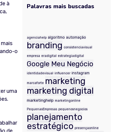
de à
Palavras mais buscadas
ca,
.
algoritmo
automação
agenciahelp
 mais
branding
consistenciavisual
nando-o
empresa
eradigital
estrategiadigital
Google Meu Negócio
instagram
identidadevisual
influencer
marketing
marcaforte
marketing digital
ter uma
ões.
marketinghelp
marketingonline
PequenasEmpresas
pequenosnegocios
planejamento
abalhar
estratégico
presençaonline
ão de