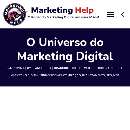
O Universo do
Marketing Digital
24/01/2024
BY
JEANCORREA
BRANDING
,
GOOGLE MEU NEGÓCIO
,
MARKETING
,
MARKETING DIGITAL
,
MÍDIAS SOCIAIS
,
OTIMIZAÇÃO
,
PLANEJAMENTO
,
SEO
,
WEB