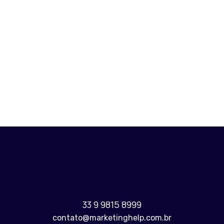
R$
300,00
R$
4.500,00
R$
2.000,00
R$
3.000,00
33 9 9815 8999
contato@marketinghelp.com.br