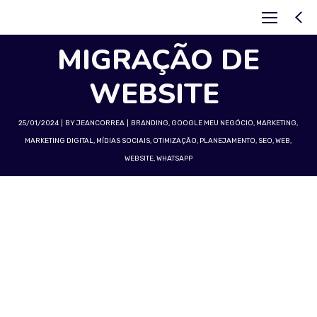
MIGRAÇÃO DE
WEBSITE
25/01/2024
BY
JEANCORREA
BRANDING
,
GOOGLE MEU NEGÓCIO
,
MARKETING
,
MARKETING DIGITAL
,
MÍDIAS SOCIAIS
,
OTIMIZAÇÃO
,
PLANEJAMENTO
,
SEO
,
WEB
,
WEBSITE
,
WHATSAPP
Migração de Site: Um Guia Abrangente para
uma Transição Bem-Sucedida