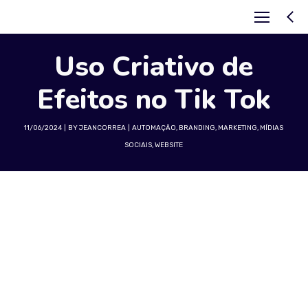
Uso Criativo de
Efeitos no Tik Tok
11/06/2024
BY
JEANCORREA
AUTOMAÇÃO
,
BRANDING
,
MARKETING
,
MÍDIAS
SOCIAIS
,
WEBSITE
Explorando o Uso Criativo
de Efeitos e Edições no