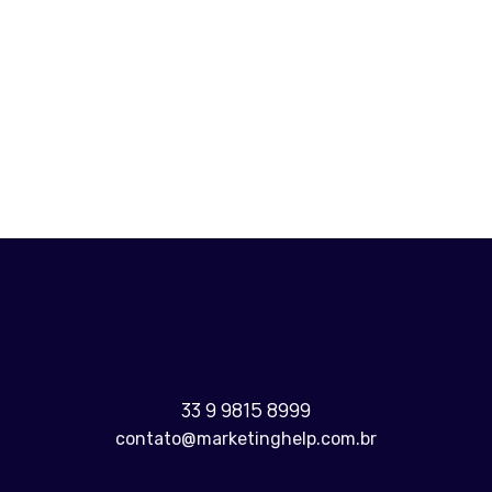
R$
6.000,00
R$
800,00
R$
600,00
R$
4.000,00
33 9 9815 8999
contato@marketinghelp.com.br